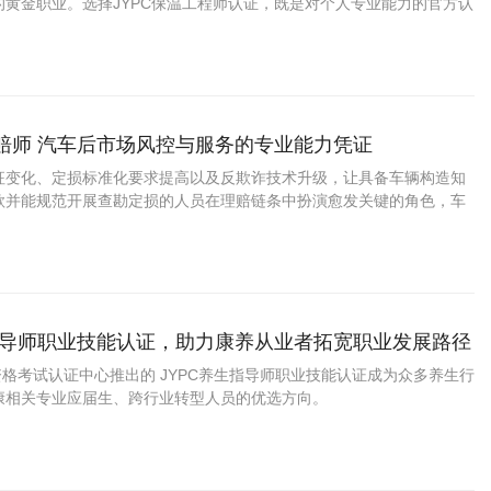
的黄金职业。选择JYPC保温工程师认证，既是对个人专业能力的官方认
业人才红利、拓宽职业赛道的关键契机。
理赔师 汽车后市场风控与服务的专业能力凭证
征变化、定损标准化要求提高以及反欺诈技术升级，让具备车辆构造知
款并能规范开展查勘定损的人员在理赔链条中扮演愈发关键的角色，车
此具备较稳定的职业容量与清晰的晋升阶梯。
生指导师职业技能认证，助力康养从业者拓宽职业发展路径
业资格考试认证中心推出的 JYPC养生指导师职业技能认证成为众多养生行
康相关专业应届生、跨行业转型人员的优选方向。