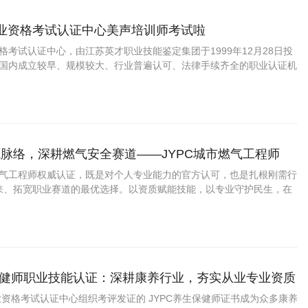
职业资格考试认证中心美声培训师考试啦
资格考试认证中心，由江苏英才职业技能鉴定集团于1999年12月28日投
C是国内成立较早、规模较大、行业普遍认可、法律手续齐全的职业认证机
国第三方职业资格认证领域的旗帜和榜样。
脉络，深耕燃气安全赛道——JYPC城市燃气工程师
市燃气工程师权威认证，既是对个人专业能力的官方认可，也是扎根刚需行
来、拓宽职业赛道的最优选择。以资质赋能技能，以专业守护民生，在
广阔赛道上稳步前行，成就长远职业价值。
生保健师职业技能认证：深耕康养行业，夯实从业专业资质
职业资格考试认证中心组织考评发证的 JYPC养生保健师证书成为众多康养