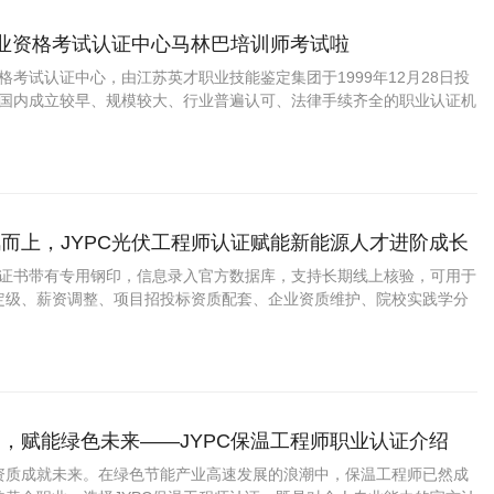
职业资格考试认证中心马林巴培训师考试啦
资格考试认证中心，由江苏英才职业技能鉴定集团于1999年12月28日投
C是国内成立较早、规模较大、行业普遍认可、法律手续齐全的职业认证机
国第三方职业资格认证领域的旗帜和榜样。
而上，JYPC光伏工程师认证赋能新能源人才进阶成长
程师证书带有专用钢印，信息录入官方数据库，支持长期线上核验，可用于
定级、薪资调整、项目招投标资质配套、企业资质维护、院校实践学分
，赋能绿色未来——JYPC保温工程师职业认证介绍
资质成就未来。在绿色节能产业高速发展的浪潮中，保温工程师已然成