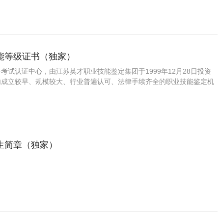
国第三方职业资格认证的旗帜和榜样。
能等级证书（独家）
格考试认证中心，由江苏英才职业技能鉴定集团于1999年12月28日投资
国内成立较早、规模较大、行业普遍认可、法律手续齐全的职业技能鉴定机
国第三方职业资格认证的旗帜和榜样。
生简章（独家）