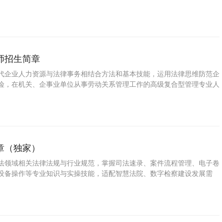
师招生简章
代企业人力资源与法律事务相结合方法和基本技能，运用法律思维防范企
险，在机关、企事业单位从事劳动关系管理工作的高级复合型管理专业人
内容包括：运用和结合人力资源和社会保障法律法规作用于人力资源管
学化，规范化为企业及劳动者合法合理解决相关的劳动纠纷。
章（独家）
法领域相关法律法规与行业规范，掌握司法速录、案件流程管理、电子卷
设备操作等专业知识与实操技能，适配智慧法院、数字检察建设发展需
录、卷宗整理、司法文书辅助制作、案件流程衔接等司法辅助工作的复合
人才。