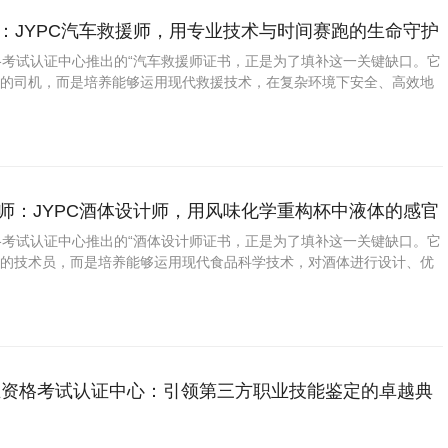
傅：JYPC汽车救援师，用专业技术与时间赛跑的生命守护
资格考试认证中心推出的“汽车救援师证书，正是为了填补这一关键缺口。它
车的司机，而是培养能够运用现代救援技术，在复杂环境下安全、高效地
理故障车辆的专业人才。学员需精通从现场安全评估、车辆稳固支撑、破
转运、新能源汽车断电
兑师：JYPC酒体设计师，用风味化学重构杯中液体的感官
资格考试认证中心推出的“酒体设计师证书，正是为了填补这一关键缺口。它
方的技术员，而是培养能够运用现代食品科学技术，对酒体进行设计、优
专业人才。学员需精通从基酒分级贮存、风味物质剖析、勾调方案设计、
测试和货架期预测的全
职业资格考试认证中心：引领第三方职业技能鉴定的卓越典