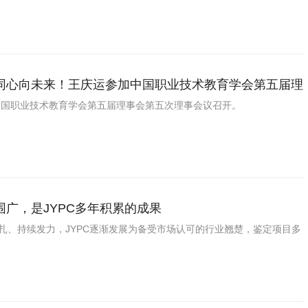
同心向未来！王庆运参加中国职业技术教育学会第五届理
事会议
，中国职业技术教育学会第五届理事会第五次理事会议召开。
围广，是JYPC多年积累的成果
稳扎、持续发力，JYPC逐渐发展为备受市场认可的行业翘楚，鉴定项目多