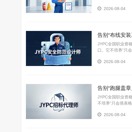
医院、厂矿车间、
2026-08-04
计划制定、现场隐
告别“布线安
智能防线
JYPC全国职业
口。它不培养“只
统需求分析、方案
2026-08-04
通入侵报警系统、
告别“跑腿盖
底线
JYPC全国职业
不培养“只会填表
供全过程专业化代
2026-08-04
标文件（含合同条