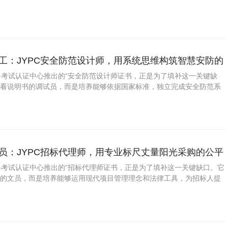
物业小区等各类场所开展常态化安全巡查的技能人才。学员需精通从巡查
患排查（涵盖消防设施
装工：JYPC安全防范设计师，用系统思维构筑智慧安防的
资格考试认证中心推出的“安全防范设计师证书，正是为了填补这一关键缺
会看说明书的调试员，而是培养能够依据国家标准，独立完成安全防范系
设计、设备选型、图纸绘制、系统调试和运维管理的专业人才。学员需精
视频监控系统、出入口控
章员：JYPC招标代理师，用专业标尺丈量阳光采购的公平
资格考试认证中心推出的“招标代理师证书，正是为了填补这一关键缺口。它
格的文员，而是培养能够运用现代项目管理理念和法律工具，为招标人提
理服务的专业人才。学员需精通从招标方案策划、资格预审文件编制、招
款、技术规范、评标办