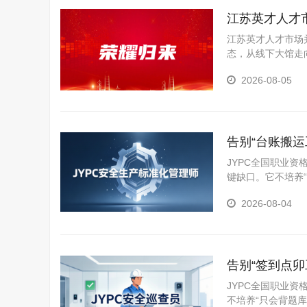
江苏英才人才
江苏英才人才市场并未
态，从线下大馆走
2026-08-05
告别“台账搬
合规的坚实底
JYPC全国职业
键缺口。它不培养
标准化创建、运行
2026-08-04
策划、文件编制、
告别“签到点卯
一道防线
JYPC全国职业
不培养“只会背题