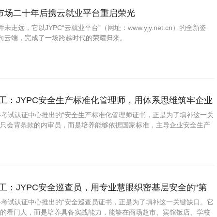
市场二十年后携云就业平台重启荣光
走远，它以JYPC“云就业平台”（网址：www.yjy.net.cn）的全新姿
向云端，完成了一场跨越时代的荣耀归来。
运工：JYPC安全生产标准化管理师，用体系思维筑牢企业
座
资格考试认证中心推出的“安全生产标准化管理师证书，正是为了填补这一关
“只会背条款的内审员，而是培养能够依据国家标准，主导企业安全生产
、自评和持续改进的专业人才。学员需精通从标准解读、现状诊断、体系
教育培训、运行指导、
工：JYPC安全巡查员，用专业慧眼织密基层安全的“第
资格考试认证中心推出的“安全巡查员证书，正是为了填补这一关键缺口。它
库的看门人，而是培养具备实战能力，能够在商场超市、宾馆饭店、学校