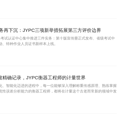
试为骨干，并延伸至少儿竞赛、少儿实践等成果认证，项目总量达150余
替代学校评价，而
务再下沉：JYPC三项新举措拓展第三方评价边界
资格考试认证中心集中推进三件实务：第十版宣传册正式发布、省级考试中
动、特种作业人员证书新样本上线。
被精确记录，JYPC衡器工程师的计量世界
化、智能化迈进的进程中，每一位能够深入理解称重传感原理、熟练掌握
统性误差分析能力的衡器工程师，都将在计量这个古老而常新的领域中发
。选择JYPC衡器工程师证书，可作为进入这一专业领域并持续积累技术
一。