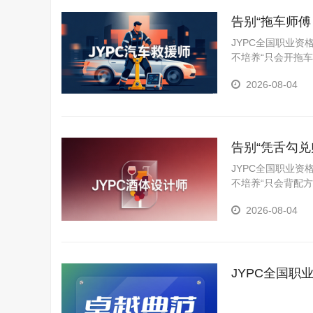
告别“拖车师
者
JYPC全国职业
不培养“只会开拖
解救被困人员和处
2026-08-04
拆技术、伤员急救
告别“凭舌勾
美学
JYPC全国职业
不培养“只会背配
化、创新和评价的
2026-08-04
感官品评到稳定性
JYPC全国
范