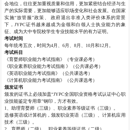
会地位，往往更加重视质量和信用，更加紧密结合经济与生
产的实际需要，更加能够适应职场变化和社会发展。在国家
实施“放管服”政策、 政府退出非准入类评价体系的背景
下，
JYPC
证书越来越成为金领和白领人士执业能力的象
征、成为大中专院校学生专业技能水平的有力证明。
考试时间
每年统考五次，时间为
4
月、
6
月、
8
月、
10
月和
12
月。
考试科目
《育婴师职业能力考试指南》（专业课必考）
《职业素养职业能力考试指南 》（公共课必考）
《英语职业能力考试指南》（公共课选考）
《计算机职业能力考试指南》（公共课选考）
颁发证书
颁发的证书上必须加盖“
JYPC
全国职业资格考试认证中心职
业技能鉴定专用章”钢印，方才有效。
1
、助理育婴师（三级）、职业素养等级证书（三级）。
选修英语或计算机的，颁发职业英语（三级）、计算机应用
技术（三级）。
2
、育婴师（二级）、职业素养等级证书（二级）。