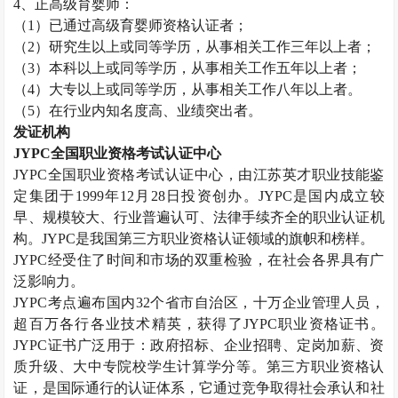
4
、正高级育婴师：
（
1
）已通过高级育婴师资格认证者；
（
2
）研究生以上或同等学历，从事相关工作三年以上者；
（
3
）本科以上或同等学历，从事相关工作五年以上者；
（
4
）大专以上或同等学历，从事相关工作八年以上者。
（
5
）在行业内知名度高、业绩突出者。
发证机构
JYPC
全国职业资格考试认证中心
JYPC
全国职业资格考试认证中心，由江苏英才职业技能鉴
定集团于
1999
年
12
月
28
日投资创办。
JYPC
是国内成立较
早、规模较大、行业普遍认可、法律手续齐全的职业认证机
构。
JYPC
是我国第三方职业资格认证领域的旗帜和榜样。
JYPC
经受住了时间和市场的双重检验，在社会各界具有广
泛影响力。
JYPC
考点遍布国内
32
个省市自治区，十万企业管理人员，
超百万各行各业技术精英，获得了
JYPC
职业资格证书。
JYPC
证书广泛用于：政府招标、企业招聘、定岗加薪、资
质升级、大中专院校学生计算学分等。第三方职业资格认
证，是国际通行的认证体系，它通过竞争取得社会承认和社