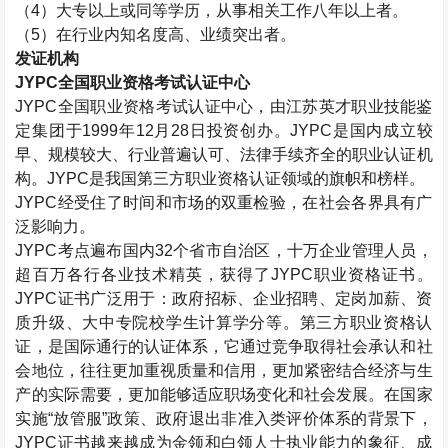
（
4
）大专以上或同等学历，从事相关工作八年以上者。
（
5
）在行业内知名度高、业绩突出者。
发证机构
JYPC
全国职业资格考试认证中心
JYPC
全国职业资格考试认证中心，由江苏英才职业技能鉴
定集团于
1999
年
12
月
28
日投资创办。
JYPC
是国内成立较
早、规模较大、行业普遍认可、法律手续齐全的职业认证机
构。
JYPC
是我国第三方职业资格认证领域的旗帜和榜样。
JYPC
经受住了时间和市场的双重检验，在社会各界具有广
泛影响力。
JYPC
考点遍布国内
32
个省市自治区，十万企业管理人员，
超百万各行各业技术精英，获得了
JYPC
职业资格证书。
JYPC
证书广泛用于：政府招标、企业招聘、定岗加薪、资
质升级、大中专院校学生计算学分等。第三方职业资格认
证，是国际通行的认证体系，它通过竞争取得社会承认和社
会地位，往往更加重视质量和信用，更加紧密结合经济与生
产的实际需要，更加能够适应职场变化和社会发展。在国家
实施“放管服”政策、政府退出非准入类评价体系的背景下，
JYPC
证书越来越成为金领和白领人士执业能力的象征、成