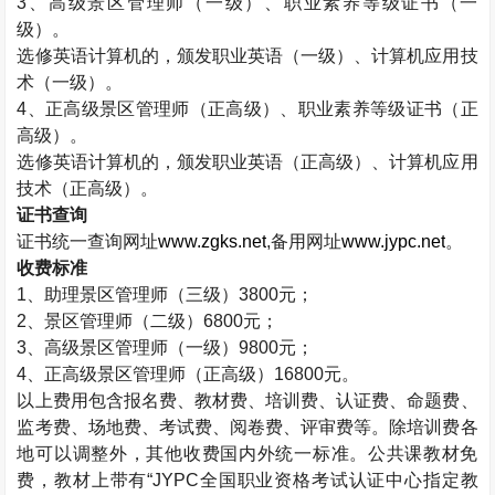
3
、高级景区管理师（一级）、职业素养等级证书（一
级）。
选修英语计算机的，颁发职业英语（一级）、计算机应用技
术（一级）。
4
、正高级景区管理师（正高级）、职业素养等级证书（正
高级）。
选修英语计算机的，颁发职业英语（正高级）、计算机应用
技术（正高级）。
证书查询
证书统一查询网址
www.zgks.net
,
备用网址
www.jypc.net
。
收费标准
1
、助理景区管理师（三级）
3800
元；
2
、景区管理师（二级）
6800
元；
3
、高级景区管理师（一级）
9800
元；
4
、正高级景区管理师（正高级）
16800
元。
以上费用包含报名费、教材费、培训费、认证费、命题费、
监考费、场地费、考试费、阅卷费、评审费等。除培训费各
地可以调整外，其他收费国内外统一标准。公共课教材免
费，教材上带有“
JYPC
全国职业资格考试认证中心指定教