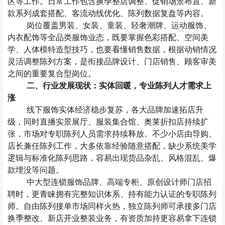
区等工作。日常工作包含换季整店调整、促销场景布置、新
款系列成套搭配、客流动线优化、陈列数据复盘等内容。
岗位覆盖男装、女装、童装、轻奢潮牌、运动服饰、
内衣配饰等全品类服饰业态，既要掌握色彩搭配、空间美
学、人体模特造型技巧，也要看懂销售数据，根据动销情况
灵活调整陈列方案，是衔接品牌设计、门店销售、顾客审美
之间的重要复合型岗位。
二、行业发展现状：实体回暖，专业陈列人才需求上
涨
线下服饰实体经济稳步复苏，各大品牌加速拓店升
级，同时直播实景展厅、服装集合馆、奥莱折扣店持续扩
张，市场对专职陈列人员需求持续释放。不少小店由导购、
店长兼任陈列工作，大多依靠经验随意搭配，缺少系统美学
逻辑与标准化陈列思路，容易出现货品杂乱、风格混乱、爆
款埋没等问题。
中大型连锁服饰品牌、高端专柜、原创设计师门店招
聘时，更青睐拥有完整知识体系、持有能力认证的专职陈列
师。自由陈列接单市场同样火热，独立陈列师可承接多门店
换季整改、新店开业整装业务，有资质加持更容易拿下连锁