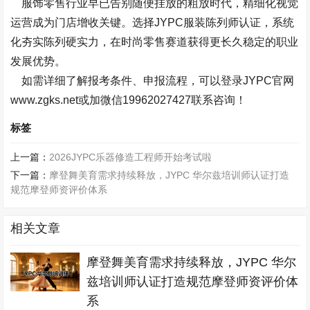
服饰零售行业早已告别随便挂放的粗放时代，精细化视觉
运营成为门店增收关键。选择
JYPC
服装陈列师认证，系统
化夯实陈列硬实力，在时尚零售赛道获得更长久稳定的职业
发展优势。
如需详细了解报考条件、申报流程，可以登录
JYPC
官网
www.zgks.net
或加微信
19962027427
联系咨询！
标签
上一篇：
2026JYPC乐器修造工程师开始考试啦
下一篇：
摩登舞美育需求持续释放，JYPC 华尔兹培训师认证打造
规范摩登师资评价体系
相关文章
摩登舞美育需求持续释放，JYPC 华尔
兹培训师认证打造规范摩登师资评价体
系