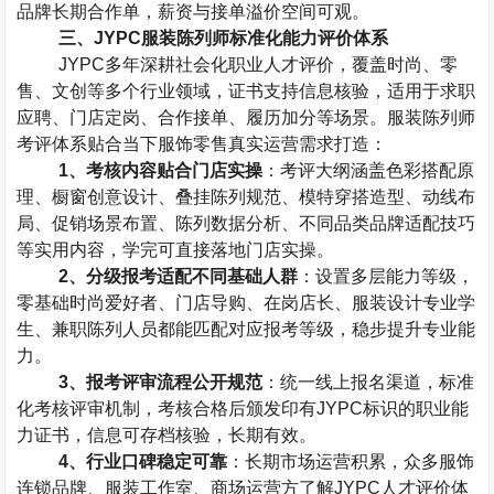
品牌长期合作单，薪资与接单溢价空间可观。
三、
JYPC
服装陈列师标准化能力评价体系
JYPC
多年深耕社会化职业人才评价，覆盖时尚、零
售、文创等多个行业领域，证书支持信息核验，适用于求职
应聘、门店定岗、合作接单、履历加分等场景。服装陈列师
考评体系贴合当下服饰零售真实运营需求打造：
1
、考核内容贴合门店实操
：考评大纲涵盖色彩搭配原
理、橱窗创意设计、叠挂陈列规范、模特穿搭造型、动线布
局、促销场景布置、陈列数据分析、不同品类品牌适配技巧
等实用内容，学完可直接落地门店实操。
2
、分级报考适配不同基础人群
：设置多层能力等级，
零基础时尚爱好者、门店导购、在岗店长、服装设计专业学
生、兼职陈列人员都能匹配对应报考等级，稳步提升专业能
力。
3
、报考评审流程公开规范
：统一线上报名渠道，标准
化考核评审机制，考核合格后颁发印有
JYPC
标识的职业能
力证书，信息可存档核验，长期有效。
4
、行业口碑稳定可靠
：长期市场运营积累，众多服饰
连锁品牌、服装工作室、商场运营方了解
JYPC
人才评价体