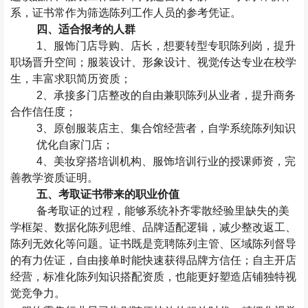
系，证书常作为筛选陈列工作人员的参考凭证。
四、适合报考的人群
1
、服饰门店导购、店长，想要转型专职陈列岗，提升
职场晋升空间；服装设计、形象设计、视觉传达专业在校学
生，丰富求职简历资质；
2
、承接多门店整改的自由兼职陈列从业者，提升商务
合作信任度；
3
、原创服装店主、集合馆经营者，自学系统陈列知识
优化自家门店；
4
、美妆穿搭培训机构、服饰培训行业的授课师资，完
善教学资质证明。
五、考取证书带来的职业价值
备考取证的过程，能够系统补齐零散经验里缺失的美
学框架、数据化陈列思维、品牌适配逻辑，减少整改返工、
陈列无效化等问题。证书既是竞聘陈列主管、区域陈列督导
的有力佐证，自由接单时能快速获得品牌方信任；自主开店
经营，标准化陈列知识搭配资质，也能更好塑造店铺独特视
觉竞争力。