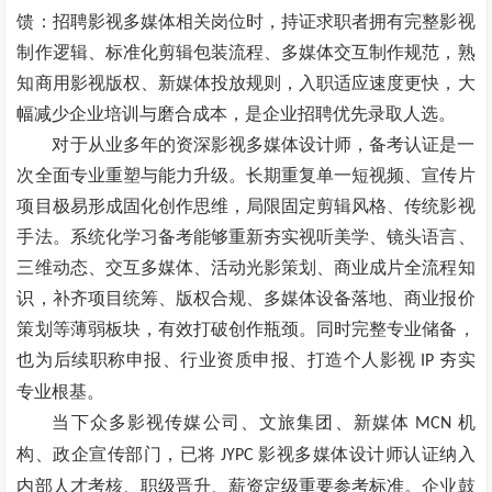
馈：招聘影视多媒体相关岗位时，持证求职者拥有完整影视
制作逻辑、标准化剪辑包装流程、多媒体交互制作规范，熟
知商用影视版权、新媒体投放规则，入职适应速度更快，大
幅减少企业培训与磨合成本，是企业招聘优先录取人选。
对于从业多年的资深影视多媒体设计师，备考认证是一
次全面专业重塑与能力升级。长期重复单一短视频、宣传片
项目极易形成固化创作思维，局限固定剪辑风格、传统影视
手法。系统化学习备考能够重新夯实视听美学、镜头语言、
三维动态、交互多媒体、活动光影策划、商业成片全流程知
识，补齐项目统筹、版权合规、多媒体设备落地、商业报价
策划等薄弱板块，有效打破创作瓶颈。同时完整专业储备，
也为后续职称申报、行业资质申报、打造个人影视
夯实
IP
专业根基。
当下众多影视传媒公司、文旅集团、新媒体
机
MCN
构、政企宣传部门，已将
影视多媒体设计师认证纳入
JYPC
内部人才考核、职级晋升、薪资定级重要参考标准。企业鼓