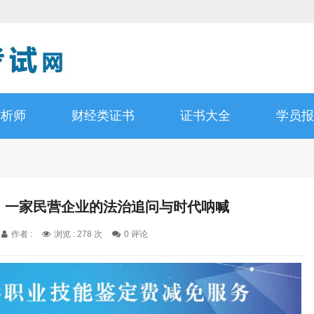
分析师
财经类证书
证书大全
学员报
言：一家民营企业的法治追问与时代呐喊
作者 :
浏览 : 278 次
0 评论