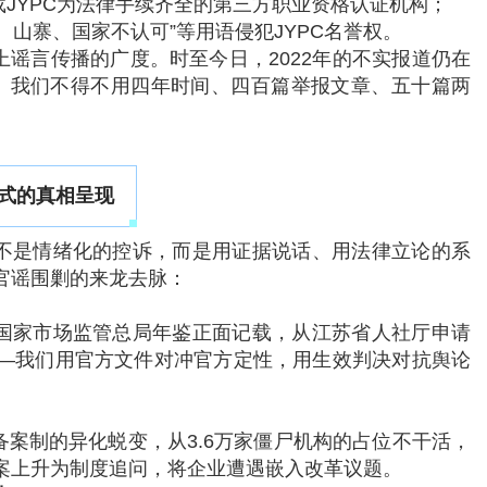
JYPC为法律手续齐全的第三方职业资格认证机构；
、山寨、国家不认可”等用语侵犯JYPC名誉权。
谣言传播的广度。时至今日，2022年的不实报道仍在
名。我们不得不用四年时间、四百篇举报文章、五十篇两
式的真相呈现
不是情绪化的控诉，而是用证据说话、用法律立论的系
官谣围剿的来龙去脉：
国家市场监管总局年鉴正面记载，从江苏省人社厅申请
—我们用官方文件对冲官方定性，用生效判决对抗舆论
案制的异化蜕变，从3.6万家僵尸机构的占位不干活，
案上升为制度追问，将企业遭遇嵌入改革议题。