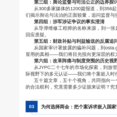
第三组：舆论监督与司法公正的边界探
从300多家媒体的1200篇报道，到3
们揭示舆论与法治的正面较量，追问监督与
第四组：涉军涉证争议的事实澄清
从导弹维修工程师的名称来源，到一张
回应质疑。
第五组：财政补贴与利益输送的反腐追
从国家审计署披露的骗补问题，到osta.
冒用的真相——我们将目光投向更深层的权
第六组：改革阵痛与制度突围的历史视
从JYPC二十七年的市场化探索，到放
际视野下的多元认证——我们将个案嵌入时
五十篇文章，五十个视角，共同指向一
的合法权利，究竟需要多少证据来证明？究
0
3
为何选择两会：把个案诉求嵌入国家