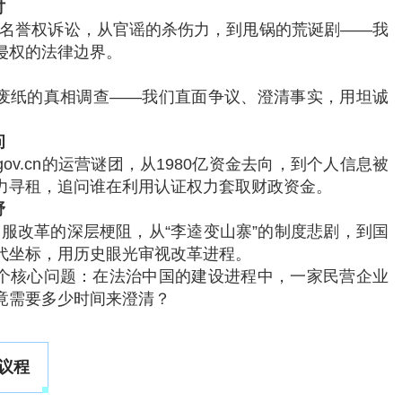
讨
56起名誉权诉讼，从官谣的杀伤力，到甩锅的荒诞剧——我
侵权的法律边界。
废纸的真相调查——我们直面争议、澄清事实，用坦诚
问
gov.cn的运营谜团，从1980亿资金去向，到个人信息被
力寻租，追问谁在利用认证权力套取财政资金。
野
管服改革的深层梗阻，从“李逵变山寨”的制度悲剧，到国
代坐标，用历史眼光审视改革进程。
个核心问题：在法治中国的建设进程中，一家民营企业
竟需要多少时间来澄清？
议程